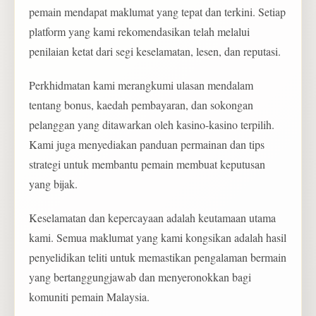
pemain mendapat maklumat yang tepat dan terkini. Setiap
platform yang kami rekomendasikan telah melalui
penilaian ketat dari segi keselamatan, lesen, dan reputasi.
Perkhidmatan kami merangkumi ulasan mendalam
tentang bonus, kaedah pembayaran, dan sokongan
pelanggan yang ditawarkan oleh kasino-kasino terpilih.
Kami juga menyediakan panduan permainan dan tips
strategi untuk membantu pemain membuat keputusan
yang bijak.
Keselamatan dan kepercayaan adalah keutamaan utama
kami. Semua maklumat yang kami kongsikan adalah hasil
penyelidikan teliti untuk memastikan pengalaman bermain
yang bertanggungjawab dan menyeronokkan bagi
komuniti pemain Malaysia.