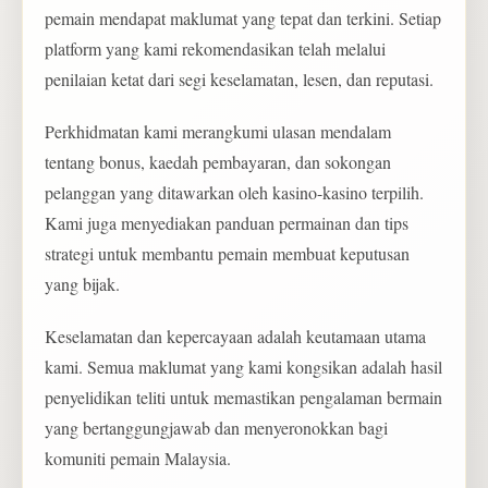
pemain mendapat maklumat yang tepat dan terkini. Setiap
platform yang kami rekomendasikan telah melalui
penilaian ketat dari segi keselamatan, lesen, dan reputasi.
Perkhidmatan kami merangkumi ulasan mendalam
tentang bonus, kaedah pembayaran, dan sokongan
pelanggan yang ditawarkan oleh kasino-kasino terpilih.
Kami juga menyediakan panduan permainan dan tips
strategi untuk membantu pemain membuat keputusan
yang bijak.
Keselamatan dan kepercayaan adalah keutamaan utama
kami. Semua maklumat yang kami kongsikan adalah hasil
penyelidikan teliti untuk memastikan pengalaman bermain
yang bertanggungjawab dan menyeronokkan bagi
komuniti pemain Malaysia.