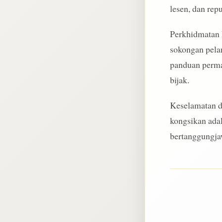
lesen, dan repu
Perkhidmatan 
sokongan pela
panduan perma
bijak.
Keselamatan d
kongsikan adal
bertanggungja