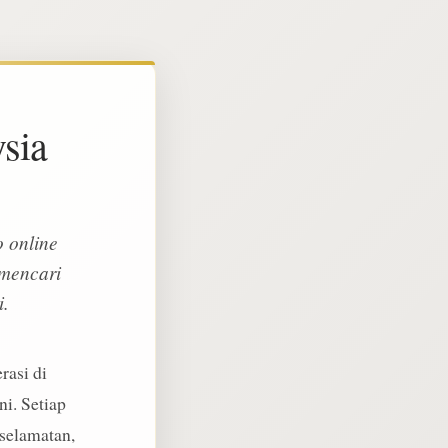
sia
 online
 mencari
i.
rasi di
i. Setiap
eselamatan,