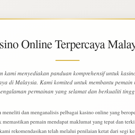
sino Online Terpercaya Malay
rm kami menyediakan panduan komprehensif untuk kasino
aya di Malaysia. Kami komited untuk membantu pemain
engalaman permainan yang selamat dan berkualiti tingg
 meneliti dan menganalisis pelbagai kasino online yang berope
k memastikan pemain mendapat maklumat yang tepat dan terkin
kami rekomendasikan telah melalui penilaian ketat dari segi k