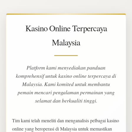
Kasino Online Terpercaya
Malaysia
Platform kami menyediakan panduan
komprehensif untuk kasino online terpercaya di
Malaysia. Kami komited untuk membantu
pemain mencari pengalaman permainan yang
selamat dan berkualiti tinggi.
Tim kami telah meneliti dan menganalisis pelbagai kasino
online yang beroperasi di Malaysia untuk memastikan