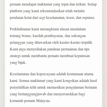
pemain mendapat maklumat yang tepat dan terkini. Setiap
platform yang kami rekomendasikan telah melalui
penilaian ketat dari segi keselamatan, lesen, dan reputasi.
Perkhidmatan kami merangkumi ulasan mendalam
tentang bonus, kaedah pembayaran, dan sokongan
pelanggan yang ditawarkan oleh kasino-kasino terpilih.
Kami juga menyediakan panduan permainan dan tips
strategi untuk membantu pemain membuat keputusan
yang bijak.
Keselamatan dan kepercayaan adalah keutamaan utama
kami. Semua maklumat yang kami kongsikan adalah hasil
penyelidikan teliti untuk memastikan pengalaman bermain
yang bertanggungjawab dan menyeronokkan bagi
komuniti pemain Malaysia.